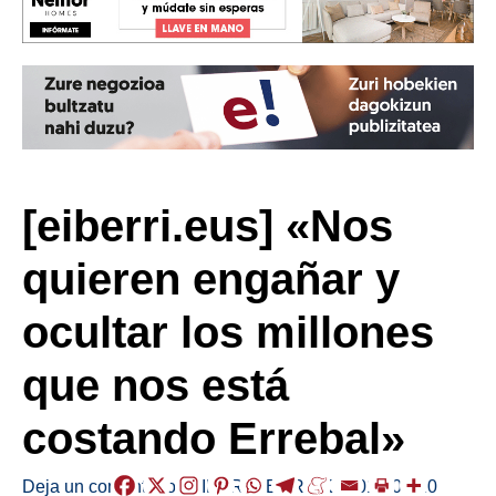
[eiberri.eus] «Nos
quieren engañar y
ocultar los millones
que nos está
costando Errebal»
Deja un comentario
/
EIBAR
,
HERRIAK
/
2019-03-20