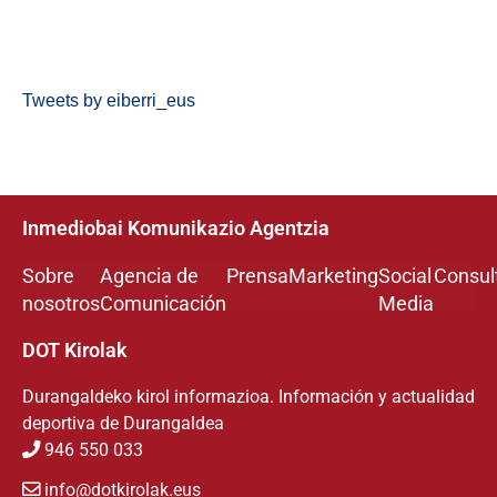
Tweets by eiberri_eus
Inmediobai Komunikazio Agentzia
Sobre
Agencia de
Prensa
Marketing
Social
Consul
nosotros
Comunicación
Media
DOT Kirolak
Durangaldeko kirol informazioa. Información y actualidad
deportiva de Durangaldea
946 550 033
info@dotkirolak.eus