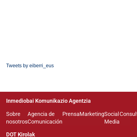
Tweets by eiberri_eus
Inmediobai Komunikazio Agentzia
Sobre
Agencia de
Prensa
Marketing
Social
Consul
nosotros
Comunicación
Media
DOT Kirolak