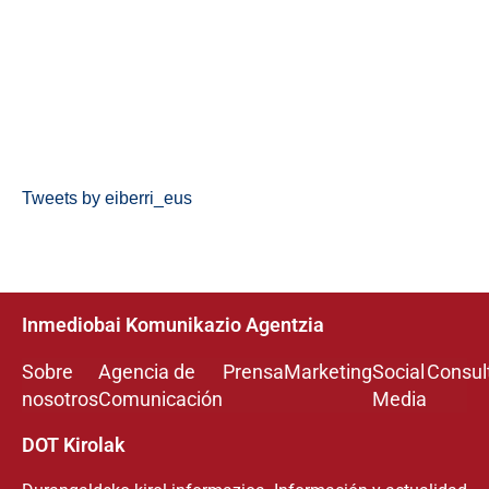
Tweets by eiberri_eus
Inmediobai Komunikazio Agentzia
Sobre
Agencia de
Prensa
Marketing
Social
Consul
nosotros
Comunicación
Media
DOT Kirolak