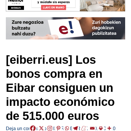
[eiberri.eus] Los
bonos compra en
Eibar consiguen un
impacto económico
de 515.000 euros
Deja un comentario
/
EIBAR
,
HERRIAK
/
2020-07-20