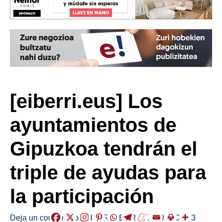
[eiberri.eus] Los
ayuntamientos de
Gipuzkoa tendrán el
triple de ayudas para
la participación
Deja un comentario
/
EIBAR
,
HERRIAK
/
2018-02-03