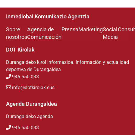
Inmediobai Komunikazio Agentzia
Sobre
Agencia de
Prensa
Marketing
Social
Consul
nosotros
Comunicación
Media
DOT Kirolak
Durangaldeko kirol informazioa. Información y actualidad
deportiva de Durangaldea
946 550 033
info@dotkirolak.eus
Agenda Durangaldea
Durangaldeko agenda
946 550 033