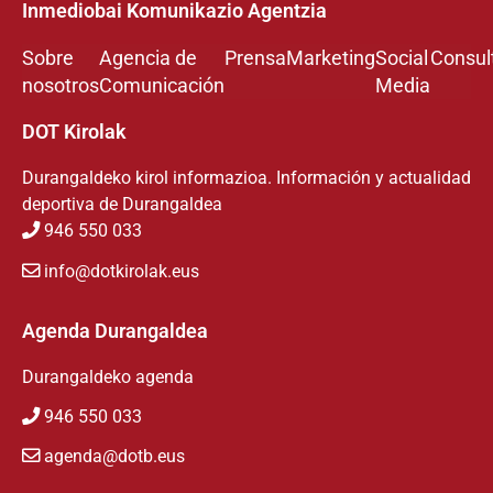
Inmediobai Komunikazio Agentzia
Sobre
Agencia de
Prensa
Marketing
Social
Consul
nosotros
Comunicación
Media
DOT Kirolak
Durangaldeko kirol informazioa. Información y actualidad
deportiva de Durangaldea
946 550 033
info@dotkirolak.eus
Agenda Durangaldea
Durangaldeko agenda
946 550 033
agenda@dotb.eus