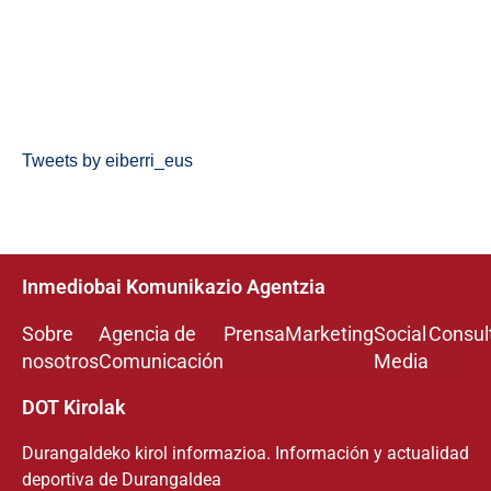
Tweets by eiberri_eus
Inmediobai Komunikazio Agentzia
Sobre
Agencia de
Prensa
Marketing
Social
Consul
nosotros
Comunicación
Media
DOT Kirolak
Durangaldeko kirol informazioa. Información y actualidad
deportiva de Durangaldea