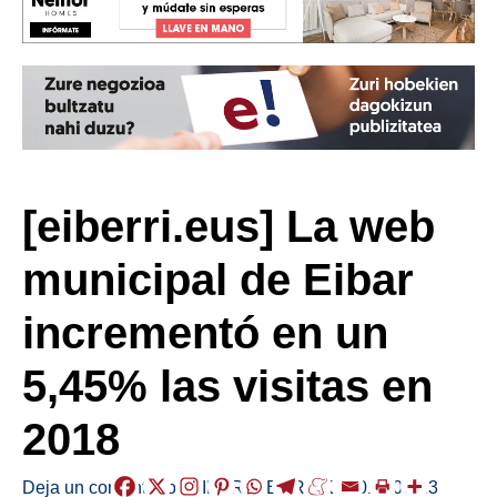
[eiberri.eus] La web
municipal de Eibar
incrementó en un
5,45% las visitas en
2018
Deja un comentario
/
EIBAR
,
HERRIAK
/
2019-01-23