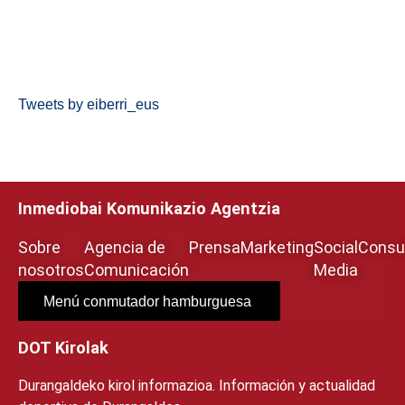
Tweets by eiberri_eus
Inmediobai Komunikazio Agentzia
Sobre
Agencia de
Prensa
Marketing
Social
Consul
nosotros
Comunicación
Media
Menú conmutador hamburguesa
DOT Kirolak
Durangaldeko kirol informazioa. Información y actualidad