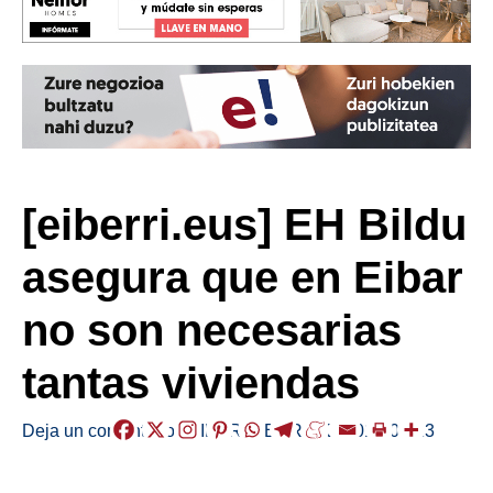
[eiberri.eus] EH Bildu
asegura que en Eibar
no son necesarias
tantas viviendas
Deja un comentario
/
EIBAR
,
HERRIAK
/
2019-01-23