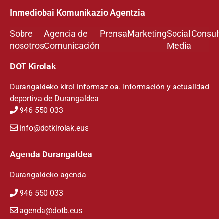
Inmediobai Komunikazio Agentzia
Sobre
Agencia de
Prensa
Marketing
Social
Consul
nosotros
Comunicación
Media
DOT Kirolak
Durangaldeko kirol informazioa. Información y actualidad
deportiva de Durangaldea
946 550 033
info@dotkirolak.eus
Agenda Durangaldea
Durangaldeko agenda
946 550 033
agenda@dotb.eus