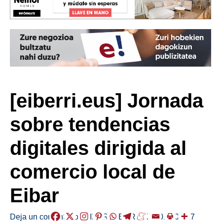
[eiberri.eus] Jornada
sobre tendencias
digitales dirigida al
comercio local de
Eibar
Deja un comentario
/
EIBAR
,
HERRIAK
/
2019-02-27