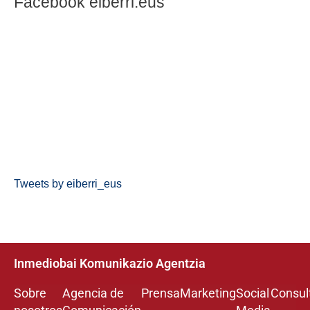
Facebook eiberri.eus
Tweets by eiberri_eus
Inmediobai Komunikazio Agentzia
Sobre
Agencia de
Prensa
Marketing
Social
Consul