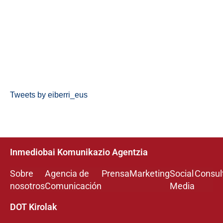
Tweets by eiberri_eus
Inmediobai Komunikazio Agentzia
Sobre
Agencia de
Prensa
Marketing
Social
Consul
nosotros
Comunicación
Media
DOT Kirolak