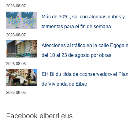
2026-08-07
Más de 30ºC, sol con algunas nubes y
tormentas para el fin de semana
2026-08-07
Afecciones al tráfico en la calle Egogain
del 10 al 23 de agosto por obras
2026-08-06
EH Bildu tilda de «conservador» el Plan
de Vivienda de Eibar
2026-08-06
Facebook eiberri.eus