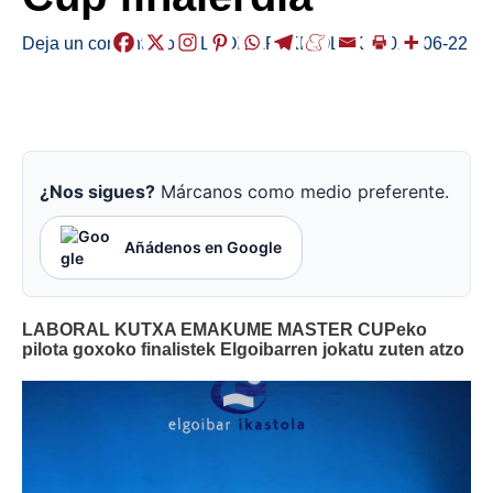
Deja un comentario
/
ELGOIBAR
,
KIROLAK
/
2020-06-22
¿Nos sigues?
Márcanos como medio preferente.
Añádenos en Google
LABORAL KUTXA EMAKUME MASTER CUPeko
pilota goxoko finalistek Elgoibarren jokatu zuten atzo