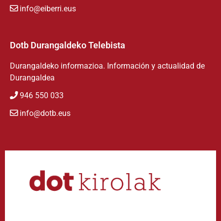
info@eiberri.eus
Dotb Durangaldeko Telebista
Durangaldeko informazioa. Información y actualidad de
Durangaldea
946 550 033
info@dotb.eus