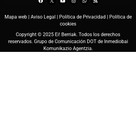
Mapa web |
Aviso Legal |
Política de Privacidad |
Política de
cookies
Copyright © 2025
Ei! Berriak
. Todos los derechos
reservados. Grupo de Comunicación DOT de
Inmediobai
Komunikazio Agentzia
.