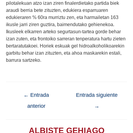
pilotalekuan atzo izan ziren finalerdietako partida biek
araudi berria bete zituzten, edukiera esparruaren
edukieraren % 60ra murriztu zen, eta harmailetan 163
ikusle jarri ziren guztira, baimendutako gehienekoa.
Ikusleek elkarren arteko segurtasun-tartea gorde behar
izan zuten, eta frontoiko sarreran tenperatura hartu zieten
bertaratutakoei. Horiek eskuak gel hidroalkoholikoarekin
garbitu behar izan zituzten, eta ahoa maskarekin estali,
barrura sartzeko.
←
Entrada
Entrada siguiente
anterior
→
ALBISTE GEHIAGO