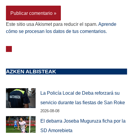
Este sitio usa Akismet para reducir el spam.
Aprende
cómo se procesan los datos de tus comentarios.
AZKEN ALBISTEAK
La Policía Local de Deba reforzará su
servicio durante las fiestas de San Roke
2026-08-08
El debarra Joseba Muguruza ficha por la
SD Amorebieta