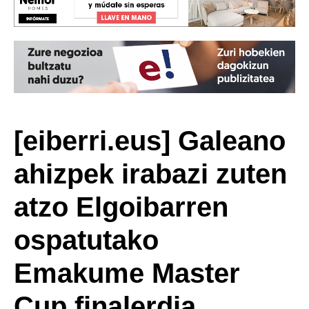
[eiberri.eus] Galeano
ahizpek irabazi zuten
atzo Elgoibarren
ospatutako
Emakume Master
Cup finalerdia