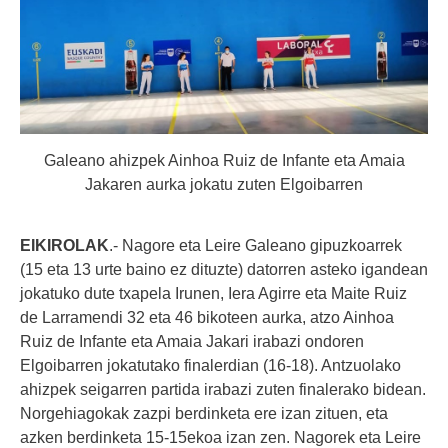
Galeano ahizpek Ainhoa Ruiz de Infante eta Amaia
Jakaren aurka jokatu zuten Elgoibarren
EIKIROLAK
.- Nagore eta Leire Galeano gipuzkoarrek
(15 eta 13 urte baino ez dituzte) datorren asteko igandean
jokatuko dute txapela Irunen, Iera Agirre eta Maite Ruiz
de Larramendi 32 eta 46 bikoteen aurka, atzo Ainhoa
Ruiz de Infante eta Amaia Jakari irabazi ondoren
Elgoibarren jokatutako finalerdian (16-18). Antzuolako
ahizpek seigarren partida irabazi zuten finalerako bidean.
Norgehiagokak zazpi berdinketa ere izan zituen, eta
azken berdinketa 15-15ekoa izan zen. Nagorek eta Leire