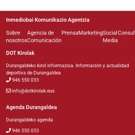
Inmediobai Komunikazio Agentzia
Sobre
Agencia de
Prensa
Marketing
Social
Consul
nosotros
Comunicación
Media
DOT Kirolak
Durangaldeko kirol informazioa. Información y actualidad
deportiva de Durangaldea
946 550 033
info@dotkirolak.eus
Agenda Durangaldea
Durangaldeko agenda
946 550 033