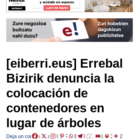
[eiberri.eus] Errebal
Bizirik denuncia la
colocación de
contenedores en
lugar de árboles
Deja un comentario
/
EIBAR
,
HERRIAK
/
2021-09-02