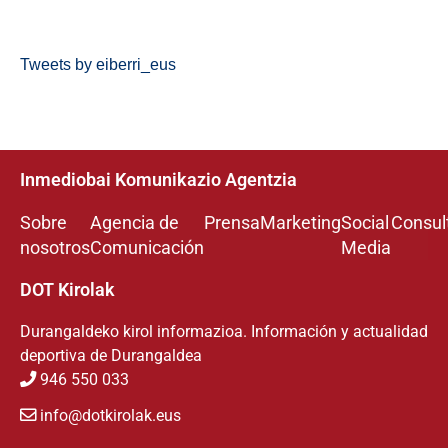
Tweets by eiberri_eus
Inmediobai Komunikazio Agentzia
Sobre
Agencia de
Prensa
Marketing
Social
Consul
nosotros
Comunicación
Media
DOT Kirolak
Durangaldeko kirol informazioa. Información y actualidad
deportiva de Durangaldea
946 550 033
info@dotkirolak.eus