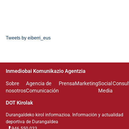
Tweets by eiberri_eus
Inmediobai Komunikazio Agentzia
Sobre
Agencia de
Prensa
Marketing
Social
Consul
nosotros
Comunicación
Media
DOT Kirolak
Durangaldeko kirol informazioa. Información y actualidad
deportiva de Durangaldea
946 550 033