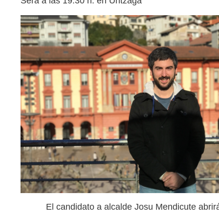
Será a las 19.30 h. en Untzaga
El candidato a alcalde Josu Mendicute abrirá