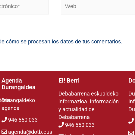
e cómo se procesan los datos de tus comentarios.
Agenda
EI! Berri
Do
Durangaldea
Debabarrena eskualdeko
Du
toría
Durangaldeko
informazioa. Información
In
agenda
y actualidad de
Du
Debabarrena
946 550 033
946 550 033
agenda@dotb.eus