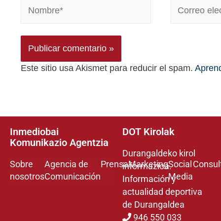
Este sitio usa Akismet para reducir el spam.
Aprend
Inmediobai
DOT Kirolak
Komunikazio Agentzia
Durangaldeko kirol
Sobre
Agencia de
Prensa
Marketing
Social
Consul
informazioa.
nosotros
Comunicación
Media
Información y
actualidad deportiva
de Durangaldea
946 550 033