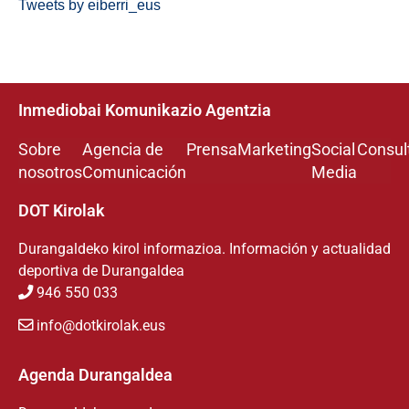
Tweets by eiberri_eus
Inmediobai Komunikazio Agentzia
Sobre
Agencia de
Prensa
Marketing
Social
Consul
nosotros
Comunicación
Media
DOT Kirolak
Durangaldeko kirol informazioa. Información y actualidad
deportiva de Durangaldea
946 550 033
info@dotkirolak.eus
Agenda Durangaldea