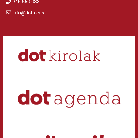
946 550 033
info@dotb.eus