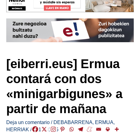
[eiberri.eus] Ermua
contará con dos
«minigarbigunes» a
partir de mañana
Deja un comentario
/
DEBABARRENA
,
ERMUA
,
HERRIAK
/
2019-01-15