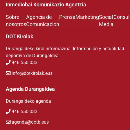
Inmediobai Komunikazio Agentzia
Sobre
Agencia de
Prensa
Marketing
Social
Consul
nosotros
Comunicación
Media
DOT Kirolak
Durangaldeko kirol informazioa. Información y actualidad
deportiva de Durangaldea
946 550 033
info@dotkirolak.eus
Agenda Durangaldea
Durangaldeko agenda
946 550 033
agenda@dotb.eus