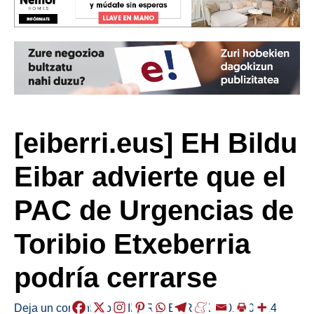
[eiberri.eus] EH Bildu
Eibar advierte que el
PAC de Urgencias de
Toribio Etxeberria
podría cerrarse
Deja un comentario
/
EIBAR
,
HERRIAK
/
2019-01-14