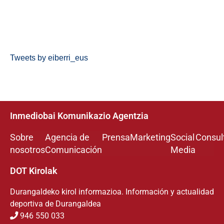
Tweets by eiberri_eus
Inmediobai Komunikazio Agentzia
Sobre
Agencia de
Prensa
Marketing
Social
Consul
nosotros
Comunicación
Media
DOT Kirolak
Durangaldeko kirol informazioa. Información y actualidad
deportiva de Durangaldea
946 550 033