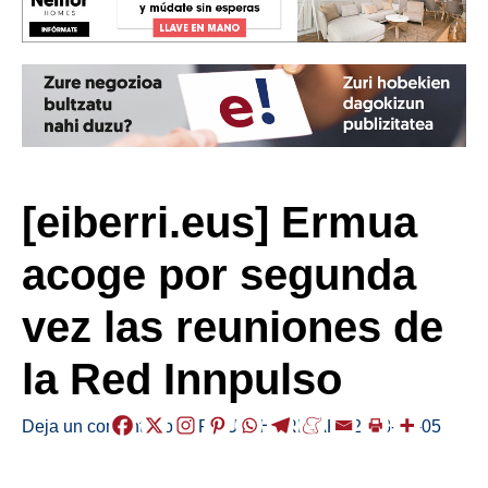
[eiberri.eus] Ermua
acoge por segunda
vez las reuniones de
la Red Innpulso
Deja un comentario
/
ERMUA
,
HERRIAK
/
2018-02-05