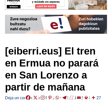
[eiberri.eus] El tren
en Ermua no parará
en San Lorenzo a
partir de mañana
Deja un comentario
/
ERMUA
,
HERRIAK
/
2018-11-27