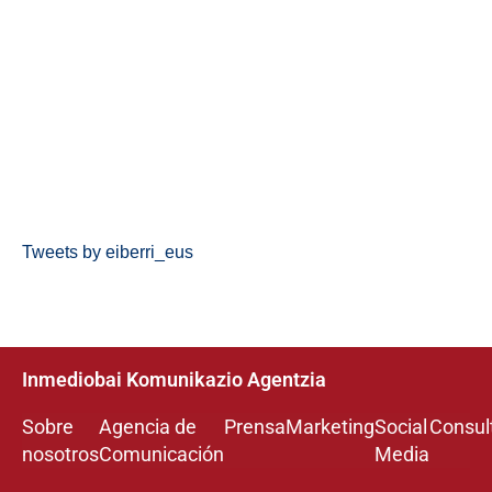
Tweets by eiberri_eus
Inmediobai Komunikazio Agentzia
Sobre
Agencia de
Prensa
Marketing
Social
Consul
nosotros
Comunicación
Media