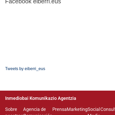
Facebook eiberri.eus
Tweets by eiberri_eus
Inmediobai Komunikazio Agentzia
Sobre
Agencia de
Prensa
Marketing
Social
Consul