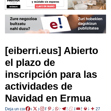
[eiberri.eus] Abierto
el plazo de
inscripción para las
actividades de
Navidad en Ermua
Deja un comentario
/
ERMUA
,
HERRIAK
/
2018-11-27