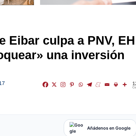
de Eibar culpa a PNV, EH
loquear» una inversión
17
1
Co
Añádenos en Google