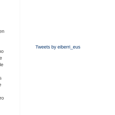
 en
Tweets by eiberri_eus
no
e
de
s
e
ro