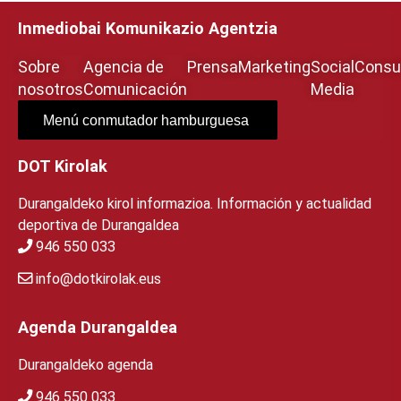
Inmediobai Komunikazio Agentzia
Sobre
Agencia de
Prensa
Marketing
Social
Consul
nosotros
Comunicación
Media
Menú conmutador hamburguesa
DOT Kirolak
Durangaldeko kirol informazioa. Información y actualidad
deportiva de Durangaldea
946 550 033
info@dotkirolak.eus
Agenda Durangaldea
Durangaldeko agenda
946 550 033