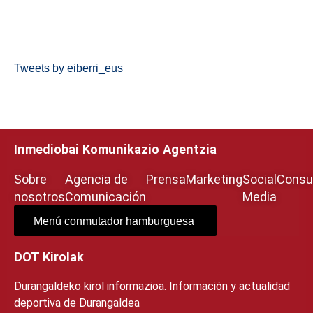
Tweets by eiberri_eus
Inmediobai Komunikazio Agentzia
Sobre
Agencia de
Prensa
Marketing
Social
Consul
nosotros
Comunicación
Media
Menú conmutador hamburguesa
DOT Kirolak
Durangaldeko kirol informazioa. Información y actualidad
deportiva de Durangaldea