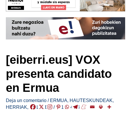
[eiberri.eus] VOX
presenta candidato
en Ermua
Deja un comentario
/
ERMUA
,
HAUTESKUNDEAK
,
HERRIAK
,
MALLABIA
/
2019-04-24