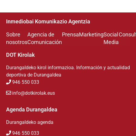
Inmediobai Komunikazio Agentzia
Sobre
Agencia de
Prensa
Marketing
Social
Consul
nosotros
Comunicación
Media
DOT Kirolak
Durangaldeko kirol informazioa. Información y actualidad
deportiva de Durangaldea
946 550 033
info@dotkirolak.eus
Agenda Durangaldea
Durangaldeko agenda
946 550 033