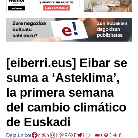
[eiberri.eus] Eibar se
suma a ‘Asteklima’,
la primera semana
del cambio climático
de Euskadi
Deja un comentario
/
EIBAR
,
HERRIAK
/
2019-02-28