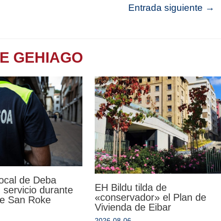
Entrada siguiente
→
TE GEHIAGO
Local de Deba
EH Bildu tilda de
 servicio durante
«conservador» el Plan de
 de San Roke
Vivienda de Eibar
2026-08-06