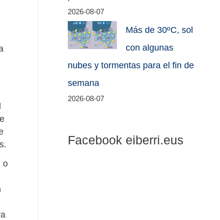
2026-08-07
Más de 30ºC, sol
con algunas
a
nubes y tormentas para el fin de
semana
2026-08-07
l
ce
e
Facebook eiberri.eus
s.
d o
n
ra