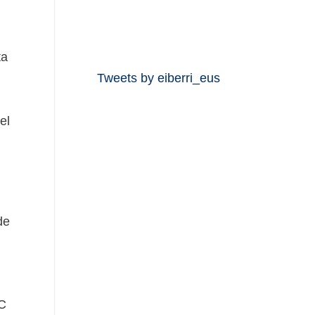
ta
Tweets by eiberri_eus
el
de
 C