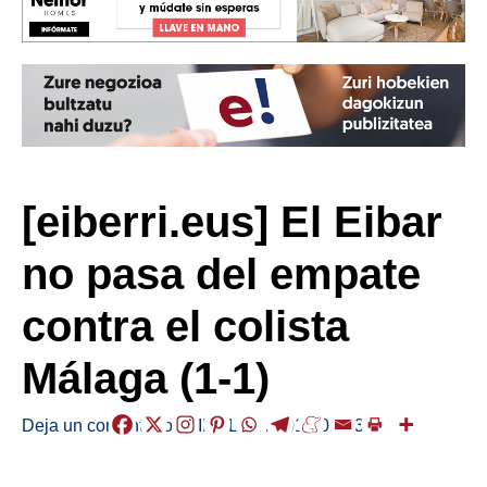
[eiberri.eus] El Eibar
no pasa del empate
contra el colista
Málaga (1-1)
Deja un comentario
/
KIROLAK
/
2018-01-23