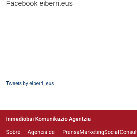
Facebook eiberri.eus
Tweets by eiberri_eus
Inmediobai Komunikazio Agentzia
Sobre
Agencia de
Prensa
Marketing
Social
Consul