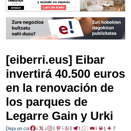
[eiberri.eus] Eibar
invertirá 40.500 euros
en la renovación de
los parques de
Legarre Gain y Urki
Deja un comentario
/
EIBAR
,
HERRIAK
/
2018-12-17