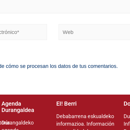
e cómo se procesan los datos de tus comentarios.
Agenda
EI! Berri
Do
Durangaldea
Debabarrena eskualdeko
Du
toría
Durangaldeko
informazioa. Información
In