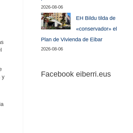
2026-08-06
EH Bildu tilda de
«conservador» el
Plan de Vivienda de Eibar
as
2026-08-06
l
e
Facebook eiberri.eus
 y
ia