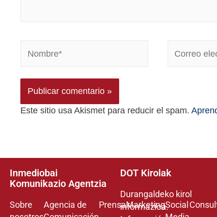
Este sitio usa Akismet para reducir el spam.
Aprend
Inmediobai
DOT Kirolak
Komunikazio Agentzia
Durangaldeko kirol
Sobre
Agencia de
Prensa
Marketing
Social
Consul
informazioa.
nosotros
Comunicación
Media