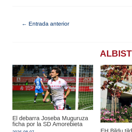
←
Entrada anterior
ALBIS
El debarra Joseba Muguruza
ficha por la SD Amorebieta
EH Bildu til
2026-08-07