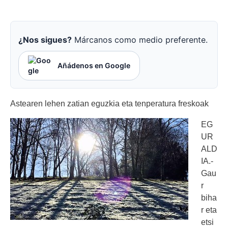
¿Nos sigues?
Márcanos como medio preferente.
Añádenos en Google
Astearen lehen zatian eguzkia eta tenperatura freskoak
EG
UR
ALD
IA.-
Gau
r
biha
r eta
etsi