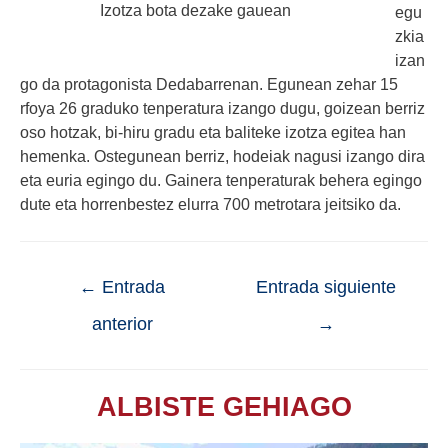
Izotza bota dezake gauean
egu
zkia
izan
go da protagonista Dedabarrenan. Egunean zehar 15
rfoya 26 graduko tenperatura izango dugu, goizean berriz
oso hotzak, bi-hiru gradu eta baliteke izotza egitea han
hemenka. Ostegunean berriz, hodeiak nagusi izango dira
eta euria egingo du. Gainera tenperaturak behera egingo
dute eta horrenbestez elurra 700 metrotara jeitsiko da.
←
Entrada
Entrada siguiente
anterior
→
ALBISTE GEHIAGO