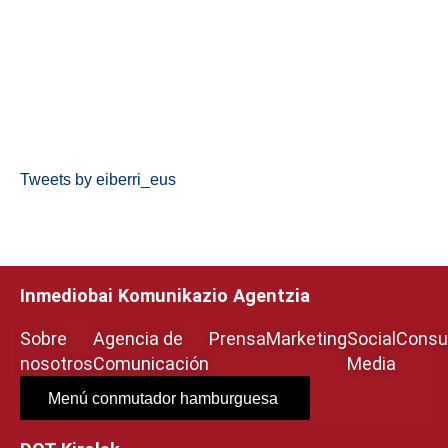
Tweets by eiberri_eus
Inmediobai Komunikazio Agentzia
Sobre
Agencia de
Prensa
Marketing
Social
Consul
nosotros
Comunicación
Media
Menú conmutador hamburguesa