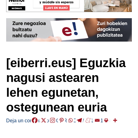
[eiberri.eus] Eguzkia
nagusi astearen
lehen egunetan,
ostegunean euria
Deja un comentario
/
EGURALDIA
/
2018-01-29