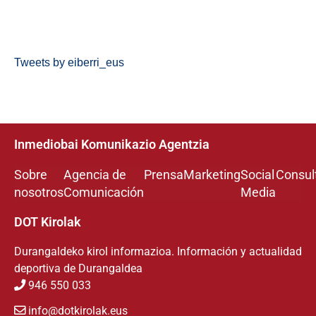
Tweets by eiberri_eus
Inmediobai Komunikazio Agentzia
Sobre
Agencia de
Prensa
Marketing
Social
Consul
nosotros
Comunicación
Media
DOT Kirolak
Durangaldeko kirol informazioa. Información y actualidad
deportiva de Durangaldea
946 550 033
info@dotkirolak.eus