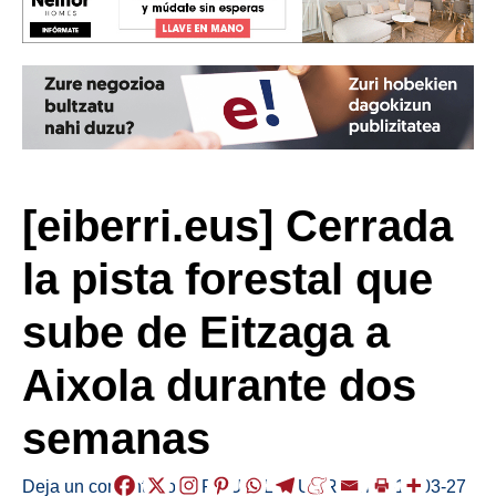
[eiberri.eus] Cerrada
la pista forestal que
sube de Eitzaga a
Aixola durante dos
semanas
Deja un comentario
/
ERMUA
,
LABURRAK
/
2018-03-27