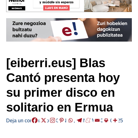
[eiberri.eus] Blas
Cantó presenta hoy
su primer disco en
solitario en Ermua
Deja un comentario
/
AGENDA
,
ERMUA
/
2019-01-25