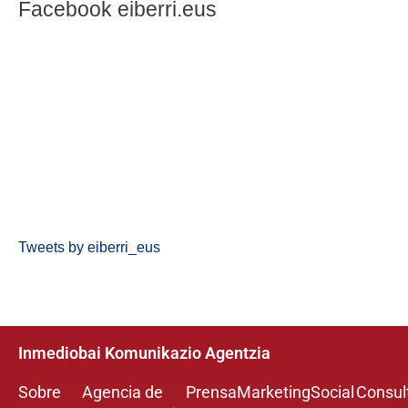
Facebook eiberri.eus
Tweets by eiberri_eus
Inmediobai Komunikazio Agentzia
Sobre
Agencia de
Prensa
Marketing
Social
Consul