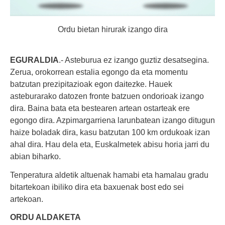
Ordu bietan hirurak izango dira
EGURALDIA
.- Asteburua ez izango guztiz desatsegina.
Zerua, orokorrean estalia egongo da eta momentu
batzutan prezipitazioak egon daitezke. Hauek
asteburarako datozen fronte batzuen ondorioak izango
dira. Baina bata eta bestearen artean ostarteak ere
egongo dira. Azpimargarriena larunbatean izango ditugun
haize boladak dira, kasu batzutan 100 km ordukoak izan
ahal dira. Hau dela eta, Euskalmetek abisu horia jarri du
abian biharko.
Tenperatura aldetik altuenak hamabi eta hamalau gradu
bitartekoan ibiliko dira eta baxuenak bost edo sei
artekoan.
ORDU ALDAKETA