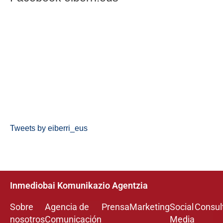
Tweets by eiberri_eus
Inmediobai Komunikazio Agentzia
Sobre
Agencia de
Prensa
Marketing
Social
Consul
nosotros
Comunicación
Media