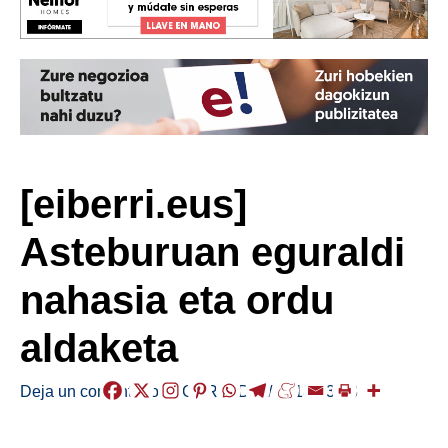
[eiberri.eus]
Asteburuan eguraldi
nahasia eta ordu
aldaketa
Deja un comentario
/
EGURALDIA
/
2018-03-23