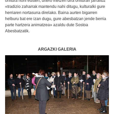
ohitura honi eusten, urtero irtetzen dira ohiturari jarraituz
«tradizio zaharrak mantendu nahi ditugu, kulturalki gure
herriaren nortasuna direlako. Baina aurten bigarren
helburu bat ere izan dugu, gure abesbatzan jende berria
parte hartzera animatzea» azaldu dute Sostoa
Abesbatzatik.
ARGAZKI GALERIA