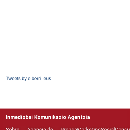
Tweets by eiberri_eus
Inmediobai Komunikazio Agentzia
Sobre
Agencia de
Prensa
Marketing
Social
Consul