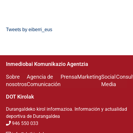
Tweets by eiberri_eus
Inmediobai Komunikazio Agentzia
Sobre
Agencia de
Prensa
Marketing
Social
Consul
nosotros
Comunicación
Media
DOT Kirolak
Durangaldeko kirol informazioa. Información y actualidad
deportiva de Durangaldea
946 550 033