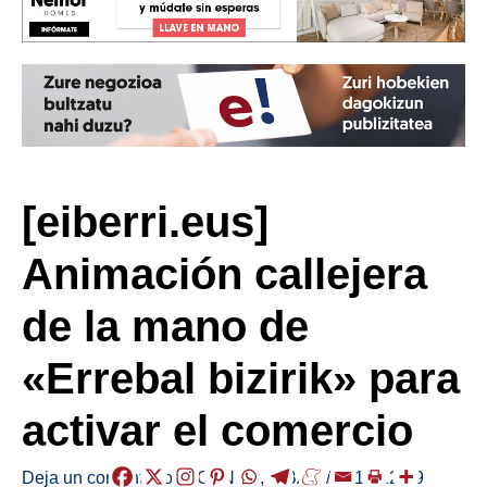
[eiberri.eus]
Animación callejera
de la mano de
«Errebal bizirik» para
activar el comercio
Deja un comentario
/
AGENDA
,
EIBAR
/
2018-12-19