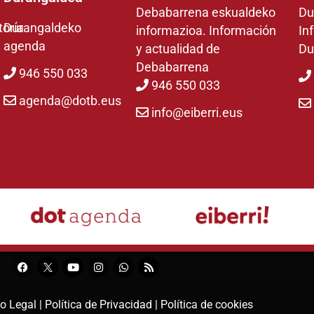
Debabarrena eskualdeko
Du
toría
Durangaldeko
informazioa. Información
In
agenda
y actualidad de
Du
Debabarrena
946 550 033
946 550 033
agenda@dotb.eus
info@eiberri.eus
o Legal |
Política de Privacidad |
Política de cookies