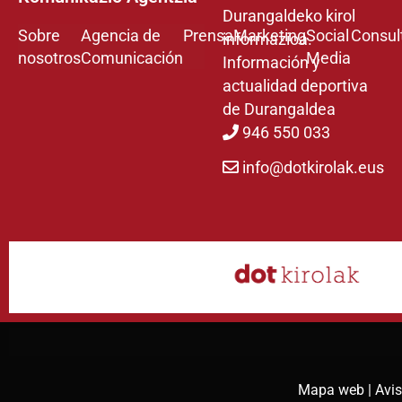
Durangaldeko kirol
Sobre
Agencia de
Prensa
Marketing
Social
Consul
informazioa.
nosotros
Comunicación
Media
Información y
actualidad deportiva
de Durangaldea
946 550 033
info@dotkirolak.eus
Mapa web |
Avis