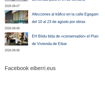
2026-08-07
Afecciones al tráfico en la calle Egogain
del 10 al 23 de agosto por obras
2026-08-06
EH Bildu tilda de «conservador» el Plan
de Vivienda de Eibar
2026-08-06
Facebook eiberri.eus