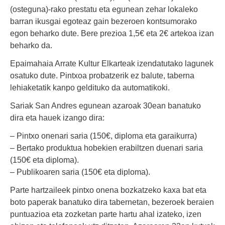
(osteguna)-rako prestatu eta egunean zehar lokaleko
barran ikusgai egoteaz gain bezeroen
kontsumorako
egon beharko dute. Bere prezioa 1,5€ eta 2€ artekoa izan
beharko da.
Epaimahaia Arrate Kultur Elkarteak izendatutako lagunek
osatuko dute. Pintxoa probatzerik ez balute, taberna
lehiaketatik kanpo geldituko da automatikoki.
Sariak San Andres egunean azaroak 30ean banatuko
dira eta hauek izango dira:
– Pintxo onenari saria (150€, diploma eta garaikurra)
– Bertako produktua hobekien erabiltzen duenari saria
(150€ eta diploma).
– Publikoaren saria (150€ eta diploma).
Parte hartzaileek pintxo onena bozkatzeko kaxa bat eta
boto paperak banatuko dira tabernetan, bezeroek beraien
puntuazioa eta zozketan parte hartu ahal izateko, izen