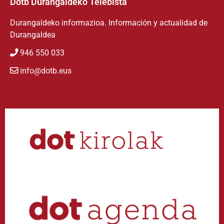
Dotb Durangaldeko Telebista
Durangaldeko informazioa. Información y actualidad de
Durangaldea
946 550 033
info@dotb.eus