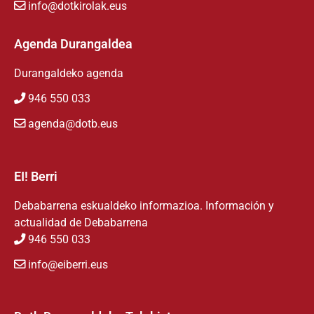
info@dotkirolak.eus
Agenda Durangaldea
Durangaldeko agenda
946 550 033
agenda@dotb.eus
EI! Berri
Debabarrena eskualdeko informazioa. Información y
actualidad de Debabarrena
946 550 033
info@eiberri.eus