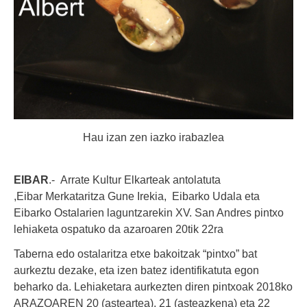
Hau izan zen iazko irabazlea
EIBAR
.- Arrate Kultur Elkarteak antolatuta
,Eibar Merkataritza Gune Irekia, Eibarko Udala eta
Eibarko Ostalarien laguntzarekin XV. San Andres pintxo
lehiaketa ospatuko da azaroaren 20tik 22ra
Taberna edo ostalaritza etxe bakoitzak “pintxo” bat
aurkeztu dezake, eta izen batez identifikatuta egon
beharko da. Lehiaketara aurkezten diren pintxoak 2018ko
ARAZOAREN 20 (asteartea), 21 (asteazkena) eta 22