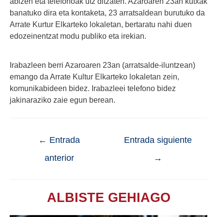
abizen eta telefonoak utz ditzaten. Azaroaren 23an kutxak
banatuko dira eta kontaketa, 23 arratsaldean burutuko da
Arrate Kurtur Elkarteko lokaletan, bertaratu nahi duen
edozeinentzat modu publiko eta irekian.
Irabazleen berri Azaroaren 23an (arratsalde-iluntzean)
emango da Arrate Kultur Elkarteko lokaletan zein,
komunikabideen bidez. Irabazleei telefono bidez
jakinaraziko zaie egun berean.
←
Entrada
Entrada siguiente
anterior
→
ALBISTE GEHIAGO