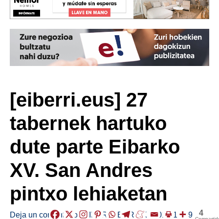
[eiberri.eus] 27
tabernek hartuko
dute parte Eibarko
XV. San Andres
pintxo lehiaketan
4
Deja un comentario
/
EIBAR
,
HERRIAK
/
2018-11-19
Compartid