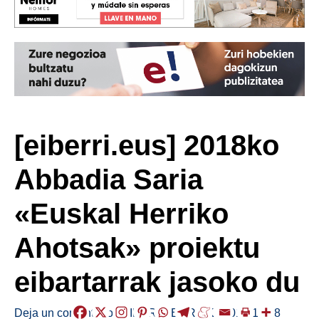
[eiberri.eus] 2018ko
Abbadia Saria
«Euskal Herriko
Ahotsak» proiektu
eibartarrak jasoko du
Deja un comentario
/
EIBAR
,
HERRIAK
/
2018-11-28