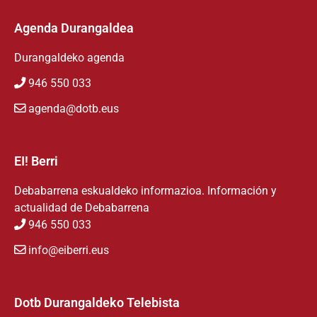
Agenda Durangaldea
Durangaldeko agenda
946 550 033
agenda@dotb.eus
EI! Berri
Debabarrena eskualdeko informazioa. Información y
actualidad de Debabarrena
946 550 033
info@eiberri.eus
Dotb Durangaldeko Telebista