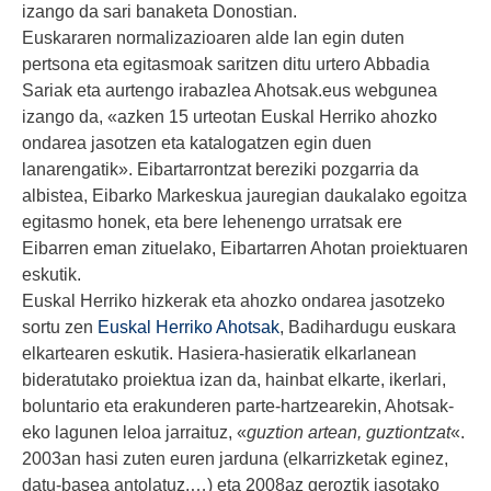
izango da sari banaketa Donostian.
Euskararen normalizazioaren alde lan egin duten
pertsona eta egitasmoak saritzen ditu urtero Abbadia
Sariak eta aurtengo irabazlea Ahotsak.eus webgunea
izango da, «azken 15 urteotan Euskal Herriko ahozko
ondarea jasotzen eta katalogatzen egin duen
lanarengatik». Eibartarrontzat bereziki pozgarria da
albistea, Eibarko Markeskua jauregian daukalako egoitza
egitasmo honek, eta bere lehenengo urratsak ere
Eibarren eman zituelako, Eibartarren Ahotan proiektuaren
eskutik.
Euskal Herriko hizkerak eta ahozko ondarea jasotzeko
sortu zen
Euskal Herriko Ahotsak
, Badihardugu euskara
elkartearen eskutik. Hasiera-hasieratik elkarlanean
bideratutako proiektua izan da, hainbat elkarte, ikerlari,
boluntario eta erakunderen parte-hartzearekin, Ahotsak-
eko lagunen leloa jarraituz, «
guztion artean, guztiontzat
«.
2003an hasi zuten euren jarduna (elkarrizketak eginez,
datu-basea antolatuz,…) eta 2008az geroztik jasotako