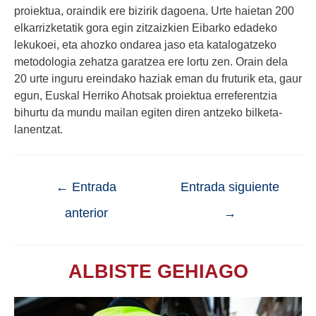
proiektua, oraindik ere bizirik dagoena. Urte haietan 200
elkarrizketatik gora egin zitzaizkien Eibarko edadeko
lekukoei, eta ahozko ondarea jaso eta katalogatzeko
metodologia zehatza garatzea ere lortu zen. Orain dela
20 urte inguru ereindako haziak eman du fruturik eta, gaur
egun, Euskal Herriko Ahotsak proiektua erreferentzia
bihurtu da mundu mailan egiten diren antzeko bilketa-
lanentzat.
←
Entrada
Entrada siguiente
anterior
→
ALBISTE GEHIAGO