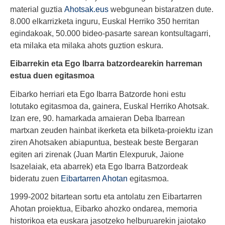
material guztia
Ahotsak.eus
webgunean bistaratzen dute.
8.000 elkarrizketa inguru, Euskal Herriko 350 herritan
egindakoak, 50.000 bideo-pasarte sarean kontsultagarri,
eta milaka eta milaka ahots guztion eskura.
Eibarrekin eta Ego Ibarra batzordearekin harreman
estua duen egitasmoa
Eibarko herriari eta Ego Ibarra Batzorde honi estu
lotutako egitasmoa da, gainera, Euskal Herriko Ahotsak.
Izan ere, 90. hamarkada amaieran Deba Ibarrean
martxan zeuden hainbat ikerketa eta bilketa-proiektu izan
ziren Ahotsaken abiapuntua, besteak beste Bergaran
egiten ari zirenak (Juan Martin Elexpuruk, Jaione
Isazelaiak, eta abarrek) eta Ego Ibarra Batzordeak
bideratu zuen
Eibartarren Ahotan
egitasmoa.
1999-2002 bitartean sortu eta antolatu zen Eibartarren
Ahotan proiektua, Eibarko ahozko ondarea, memoria
historikoa eta euskara jasotzeko helburuarekin jaiotako