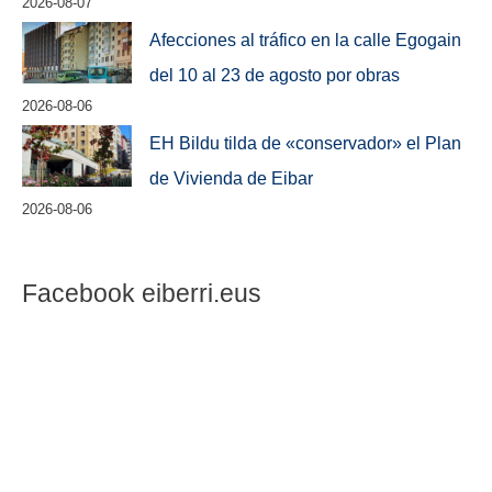
2026-08-07
Afecciones al tráfico en la calle Egogain
del 10 al 23 de agosto por obras
2026-08-06
EH Bildu tilda de «conservador» el Plan
de Vivienda de Eibar
2026-08-06
Facebook eiberri.eus