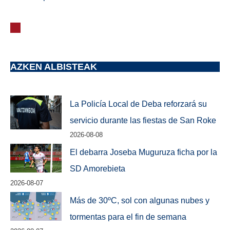
AZKEN ALBISTEAK
La Policía Local de Deba reforzará su
servicio durante las fiestas de San Roke
2026-08-08
El debarra Joseba Muguruza ficha por la
SD Amorebieta
2026-08-07
Más de 30ºC, sol con algunas nubes y
tormentas para el fin de semana