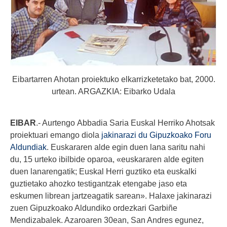
Eibartarren Ahotan proiektuko elkarrizketetako bat, 2000.
urtean. ARGAZKIA: Eibarko Udala
EIBAR
.- Aurtengo Abbadia Saria Euskal Herriko Ahotsak
proiektuari emango diola
jakinarazi du Gipuzkoako Foru
Aldundiak
. Euskararen alde egin duen lana saritu nahi
du, 15 urteko ibilbide oparoa, «euskararen alde egiten
duen lanarengatik; Euskal Herri guztiko eta euskalki
guztietako ahozko testigantzak etengabe jaso eta
eskumen librean jartzeagatik sarean». Halaxe jakinarazi
zuen Gipuzkoako Aldundiko ordezkari Garbiñe
Mendizabalek. Azaroaren 30ean, San Andres egunez,