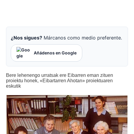
¿Nos sigues?
Márcanos como medio preferente.
Añádenos en Google
Bere lehenengo urratsak ere Eibarren eman zituen
proiektu honek, «Eibartarren Ahotan» proiektuaren
eskutik