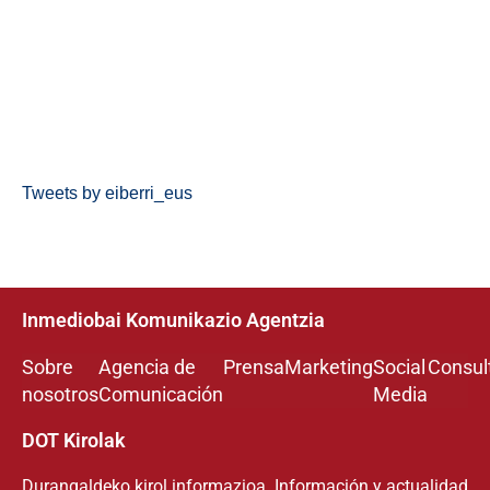
Tweets by eiberri_eus
Inmediobai Komunikazio Agentzia
Sobre
Agencia de
Prensa
Marketing
Social
Consul
nosotros
Comunicación
Media
DOT Kirolak
Durangaldeko kirol informazioa. Información y actualidad