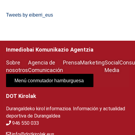
Tweets by eiberri_eus
Inmediobai Komunikazio Agentzia
Sobre
Agencia de
Prensa
Marketing
Social
Consul
nosotros
Comunicación
Media
Menú conmutador hamburguesa
DOT Kirolak
Durangaldeko kirol informazioa. Información y actualidad
deportiva de Durangaldea
946 550 033
info@dotkirolak.eus