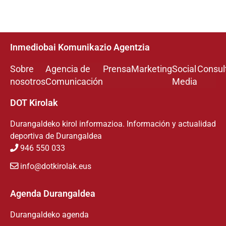
Inmediobai Komunikazio Agentzia
Sobre
Agencia de
Prensa
Marketing
Social
Consul
nosotros
Comunicación
Media
DOT Kirolak
Durangaldeko kirol informazioa. Información y actualidad
deportiva de Durangaldea
946 550 033
info@dotkirolak.eus
Agenda Durangaldea
Durangaldeko agenda