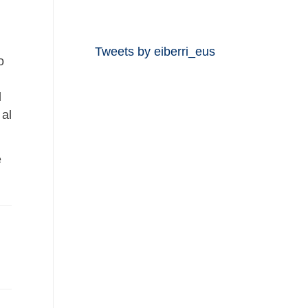
Tweets by eiberri_eus
o
l
 al
e