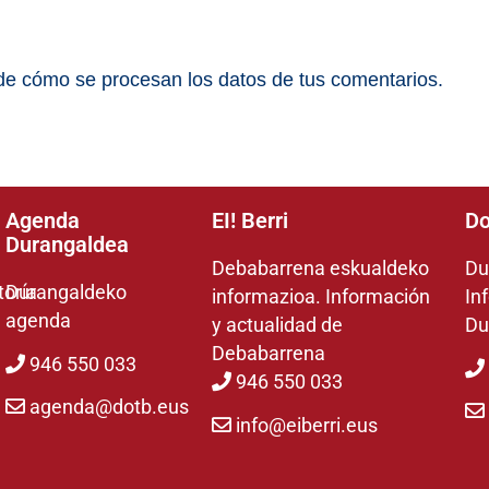
e cómo se procesan los datos de tus comentarios.
Agenda
EI! Berri
Do
Durangaldea
Debabarrena eskualdeko
Du
toría
Durangaldeko
informazioa. Información
In
agenda
y actualidad de
Du
Debabarrena
946 550 033
946 550 033
agenda@dotb.eus
info@eiberri.eus