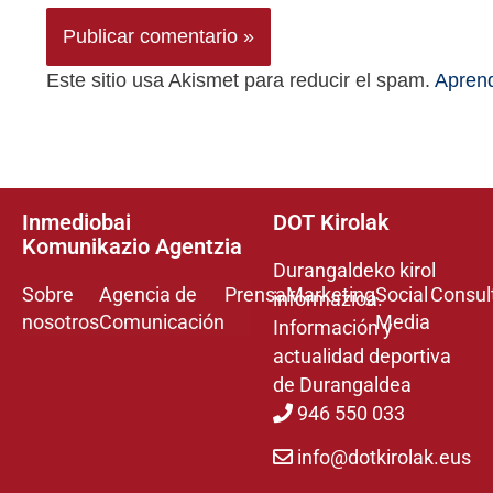
Este sitio usa Akismet para reducir el spam.
Aprend
Inmediobai
DOT Kirolak
Komunikazio Agentzia
Durangaldeko kirol
Sobre
Agencia de
Prensa
Marketing
Social
Consul
informazioa.
nosotros
Comunicación
Media
Información y
actualidad deportiva
de Durangaldea
946 550 033
info@dotkirolak.eus