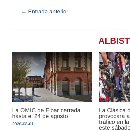
←
Entrada anterior
ALBIS
La Clásica 
La OMIC de Eibar cerrada
provocará a
hasta el 24 de agosto
tráfico en l
2026-08-01
este sábad