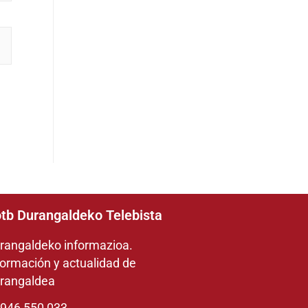
tb Durangaldeko Telebista
rangaldeko informazioa.
formación y actualidad de
rangaldea
946 550 033