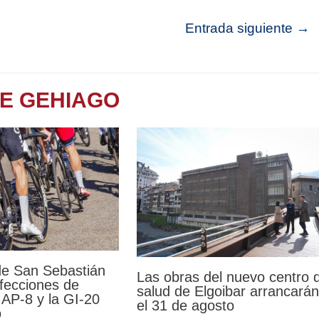
Entrada siguiente
→
TE GEHIAGO
de San Sebastián
Las obras del nuevo centro 
fecciones de
salud de Elgoibar arrancarán
a AP-8 y la GI-20
el 31 de agosto
o