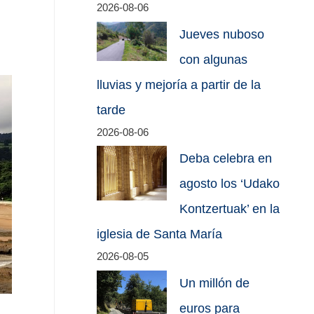
2026-08-06
Jueves nuboso
con algunas
lluvias y mejoría a partir de la
tarde
2026-08-06
Deba celebra en
agosto los ‘Udako
Kontzertuak’ en la
iglesia de Santa María
2026-08-05
Un millón de
euros para