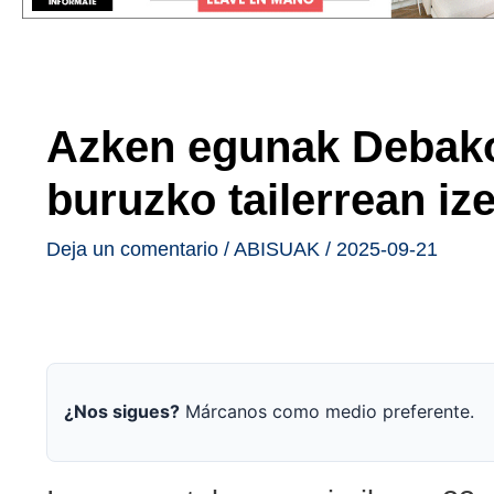
Azken egunak Debako
buruzko tailerrean i
Deja un comentario
/
ABISUAK
/
2025-09-21
¿Nos sigues?
Márcanos como medio preferente.