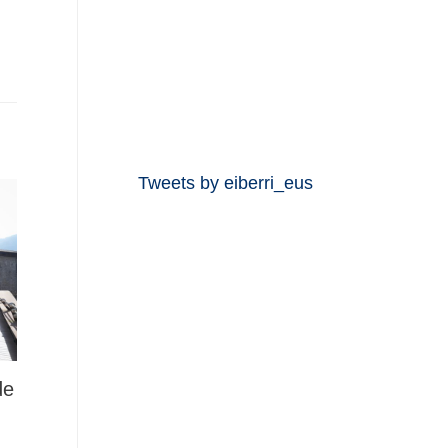
Tweets by eiberri_eus
de