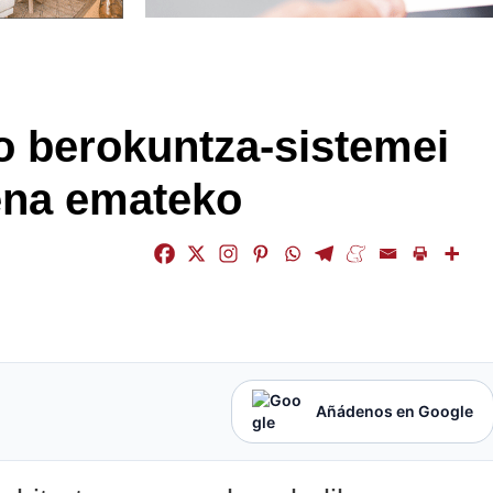
 berokuntza-sistemei
zena emateko
Añádenos en Google