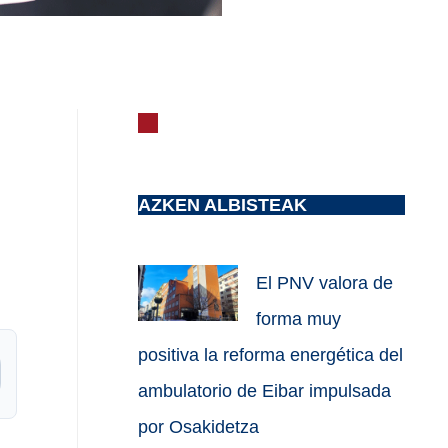
AZKEN ALBISTEAK
El PNV valora de
forma muy
positiva la reforma energética del
ambulatorio de Eibar impulsada
por Osakidetza