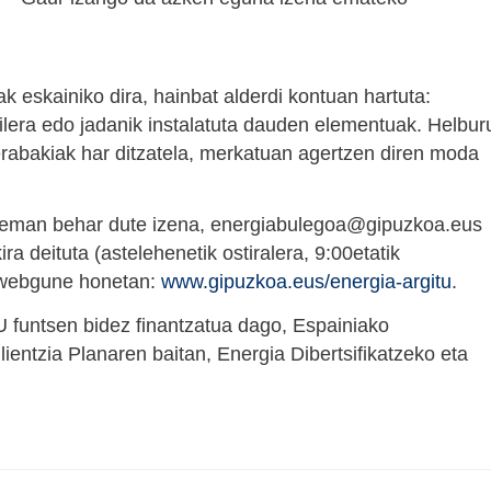
k eskainiko dira, hainbat alderdi kontuan hartuta:
bilera edo jadanik instalatuta dauden elementuak. Helbur
erabakiak har ditzatela, merkatuan agertzen diren moda
en eman behar dute izena, energiabulegoa@gipuzkoa.eus
a deituta (astelehenetik ostiralera, 9:00etatik
 webgune honetan:
www.gipuzkoa.eus/energia-argitu
.
 funtsen bidez finantzatua dago, Espainiako
entzia Planaren baitan, Energia Dibertsifikatzeko eta