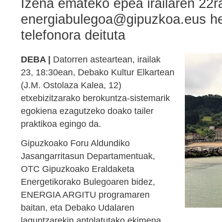
Izena emateko epea irailaren 22ra
energiabulegoa@gipuzkoa.eus hel
telefonora deituta
DEBA |
Datorren asteartean, irailak
23, 18:30ean, Debako Kultur Elkartean
(J.M. Ostolaza Kalea, 12)
etxebizitzarako berokuntza-sistemarik
egokiena ezagutzeko doako tailer
praktikoa egingo da.
Gipuzkoako Foru Aldundiko
Jasangarritasun Departamentuak,
OTC Gipuzkoako Eraldaketa
Energetikorako Bulegoaren bidez,
ENERGIA ARGITU programaren
baitan, eta Debako Udalaren
laguntzarekin antolatutako ekimena