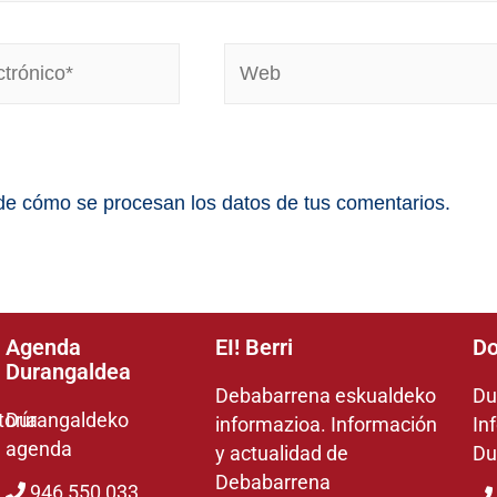
e cómo se procesan los datos de tus comentarios.
Agenda
EI! Berri
Do
Durangaldea
Debabarrena eskualdeko
Du
toría
Durangaldeko
informazioa. Información
In
agenda
y actualidad de
Du
Debabarrena
946 550 033