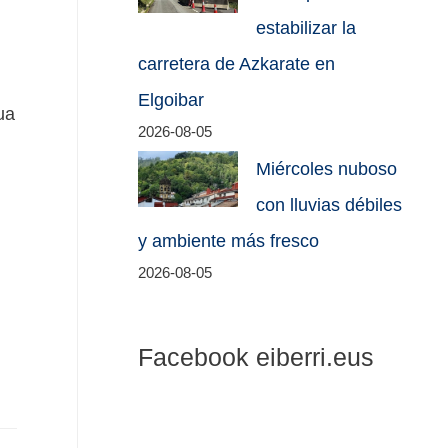
estabilizar la
carretera de Azkarate en
Elgoibar
ua
2026-08-05
Miércoles nuboso
con lluvias débiles
y ambiente más fresco
2026-08-05
Facebook eiberri.eus