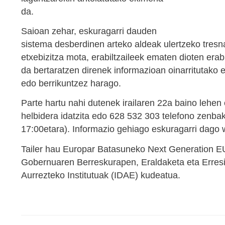
da.
Saioan zehar, eskuragarri dauden
sistema desberdinen arteko aldeak ulertzeko tresna
etxebizitza mota, erabiltzaileek ematen dioten era
da bertaratzen direnek informazioan oinarritutako 
edo berrikuntzez harago.
Parte hartu nahi dutenek irailaren 22a baino leh
helbidera idatzita edo 628 532 303 telefono zenbakir
17:00etara). Informazio gehiago eskuragarri dago
Tailer hau Europar Batasuneko Next Generation EU
Gobernuaren Berreskurapen, Eraldaketa eta Erresili
Aurrezteko Institutuak (IDAE) kudeatua.