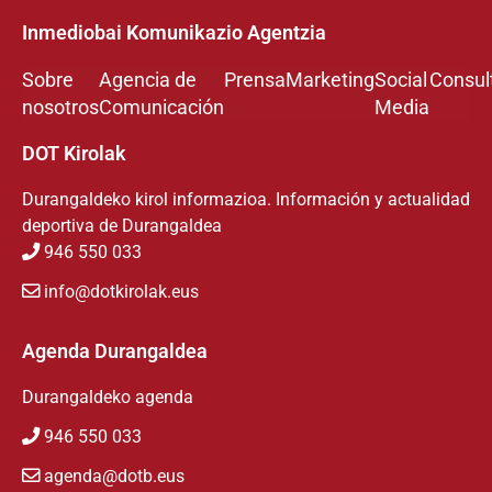
Inmediobai Komunikazio Agentzia
Sobre
Agencia de
Prensa
Marketing
Social
Consul
nosotros
Comunicación
Media
DOT Kirolak
Durangaldeko kirol informazioa. Información y actualidad
deportiva de Durangaldea
946 550 033
info@dotkirolak.eus
Agenda Durangaldea
Durangaldeko agenda
946 550 033
agenda@dotb.eus