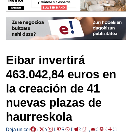
Eibar invertirá
463.042,84 euros en
la creación de 41
nuevas plazas de
haurreskola
Deja un comentario
/
EIBAR
,
HERRIAK
,
/
2025-04-11