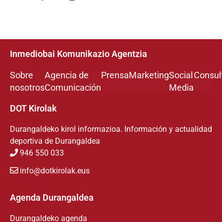
Inmediobai Komunikazio Agentzia
Sobre
Agencia de
Prensa
Marketing
Social
Consul
nosotros
Comunicación
Media
DOT Kirolak
Durangaldeko kirol informazioa. Información y actualidad
deportiva de Durangaldea
946 550 033
info@dotkirolak.eus
Agenda Durangaldea
Durangaldeko agenda