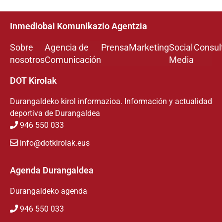
Inmediobai Komunikazio Agentzia
Sobre
Agencia de
Prensa
Marketing
Social
Consul
nosotros
Comunicación
Media
DOT Kirolak
Durangaldeko kirol informazioa. Información y actualidad
deportiva de Durangaldea
946 550 033
info@dotkirolak.eus
Agenda Durangaldea
Durangaldeko agenda
946 550 033