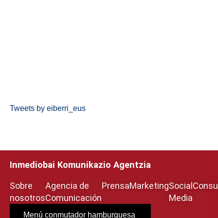
Tweets by eiberri_eus
Inmediobai Komunikazio Agentzia
Sobre
Agencia de
Prensa
Marketing
Social
Consul
nosotros
Comunicación
Media
Menú conmutador hamburguesa