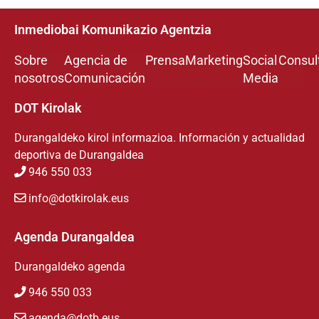
Inmediobai Komunikazio Agentzia
Sobre
Agencia de
Prensa
Marketing
Social
Consul
nosotros
Comunicación
Media
DOT Kirolak
Durangaldeko kirol informazioa. Información y actualidad
deportiva de Durangaldea
946 550 033
info@dotkirolak.eus
Agenda Durangaldea
Durangaldeko agenda
946 550 033
agenda@dotb.eus