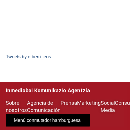
Tweets by eiberri_eus
Inmediobai Komunikazio Agentzia
Sobre
Agencia de
Prensa
Marketing
Social
Consul
nosotros
Comunicación
Media
Menú conmutador hamburguesa