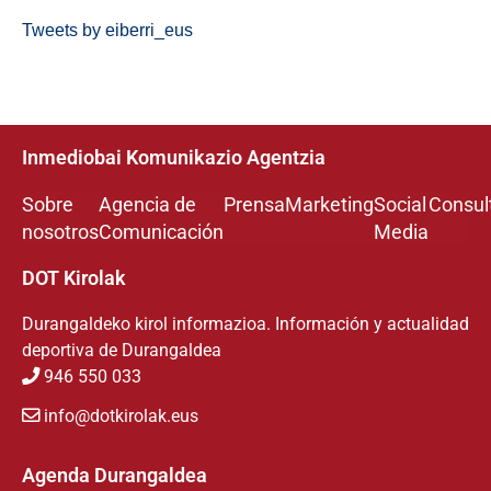
Tweets by eiberri_eus
Inmediobai Komunikazio Agentzia
Sobre
Agencia de
Prensa
Marketing
Social
Consul
nosotros
Comunicación
Media
DOT Kirolak
Durangaldeko kirol informazioa. Información y actualidad
deportiva de Durangaldea
946 550 033
info@dotkirolak.eus
Agenda Durangaldea